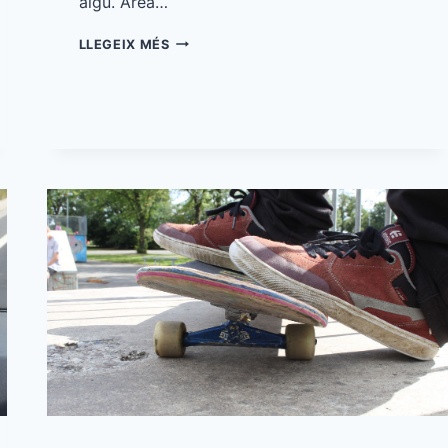
algú. Àrea…
ON
LLEGEIX MÉS
VAM
DORMIR