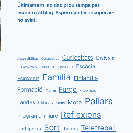
Últimament, no tinc prou temps per
escriure al blog. Espero poder recuperar-
ho aviat.
Curiositats
Dislexia
Accessibilitat
Coronavirus
Escòcia
Disseny web
Dones TIC
DonesTIC
Família
Finlandia
Eslovenia
Furgo
Formació
knowmad
França
Pallars
Moto
Landes
Llibres
Melis
Reflexions
Programari lliure
Sort
Teletreball
Tallers
skateparks