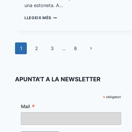
una estoneta. A…
TELETREBALL
LLEGEIX MÉS
AGAIN
Navegació
Pàgina
1
2
3
…
8
de
següent
pàgines
APUNTA'T A LA NEWSLETTER
*
obligatori
*
Mail