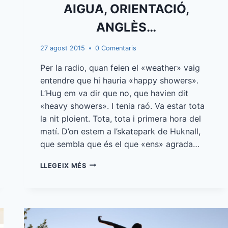
AIGUA, ORIENTACIÓ,
ANGLÈS…
27 agost 2015
0 Comentaris
Per la radio, quan feien el «weather» vaig
entendre que hi hauria «happy showers».
L’Hug em va dir que no, que havien dit
«heavy showers». I tenia raó. Va estar tota
la nit ploient. Tota, tota i primera hora del
matí. D’on estem a l’skatepark de Huknall,
que sembla que és el que «ens» agrada…
AIGUA,
LLEGEIX MÉS
ORIENTACIÓ,
ANGLÈS…