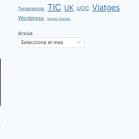
TIC
Viatges
UK
UOC
Terratremols
Wordpress
Xarxes Socials
Arxius