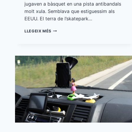
jugaven a bàsquet en una pista antibandals
molt xula. Semblava que estiguessim als
EEUU. El terra de l’skatepark…
9
LLEGEIX MÉS
SKATEPARKS
DE
FRANÇA
I
UK