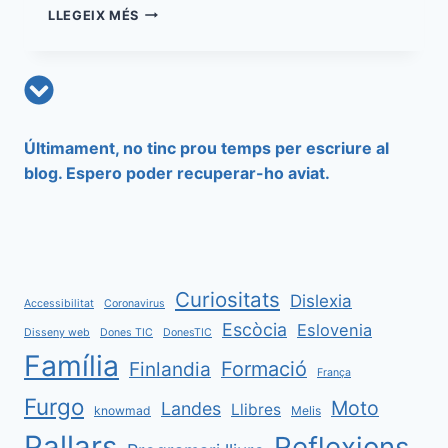
ACCESSIBILITAT
LLEGEIX MÉS
A
LES
XARXES
Últimament, no tinc prou temps per escriure al
blog. Espero poder recuperar-ho aviat.
Curiositats
Dislexia
Accessibilitat
Coronavirus
Escòcia
Eslovenia
Disseny web
Dones TIC
DonesTIC
Família
Formació
Finlandia
França
Furgo
Moto
Landes
Llibres
knowmad
Melis
Pallars
Reflexions