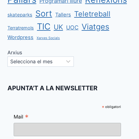
Programari lliure
Sort
Teletreball
Tallers
skateparks
TIC
Viatges
UK
UOC
Terratremols
Wordpress
Xarxes Socials
Arxius
APUNTA'T A LA NEWSLETTER
*
obligatori
*
Mail