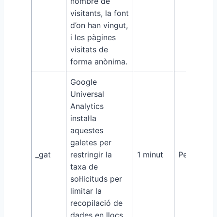
nombre de
visitants, la font
d’on han vingut,
i les pàgines
visitats de
forma anònima.
Google
Universal
Analytics
instal·la
aquestes
galetes per
_gat
restringir la
1 minut
Performa
taxa de
sol·licituds per
limitar la
recopilació de
dades en llocs