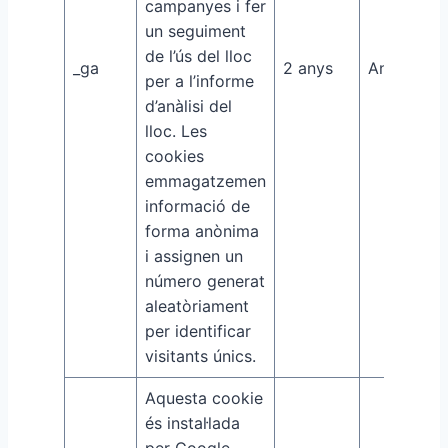
campanyes i fer
un seguiment
de l’ús del lloc
_ga
2 anys
Analytics
per a l’informe
d’anàlisi del
lloc. Les
cookies
emmagatzemen
informació de
forma anònima
i assignen un
número generat
aleatòriament
per identificar
visitants únics.
Aquesta cookie
és instal·lada