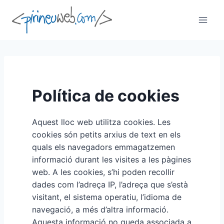
Vés
al
contingut
Política de cookies
Aquest lloc web utilitza cookies. Les
cookies són petits arxius de text en els
quals els navegadors emmagatzemen
informació durant les visites a les pàgines
web. A les cookies, s’hi poden recollir
dades com l’adreça IP, l’adreça que s’està
visitant, el sistema operatiu, l’idioma de
navegació, a més d’altra informació.
Aquesta informació no queda associada a