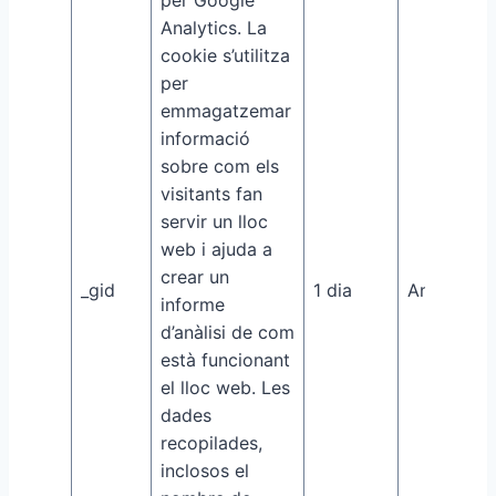
per Google
Analytics. La
cookie s’utilitza
per
emmagatzemar
informació
sobre com els
visitants fan
servir un lloc
web i ajuda a
crear un
_gid
1 dia
Analytics
informe
d’anàlisi de com
està funcionant
el lloc web. Les
dades
recopilades,
inclosos el