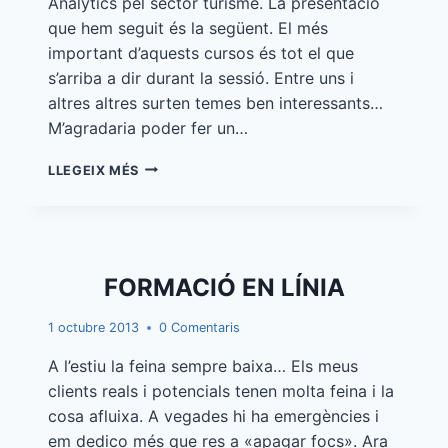
Analytics pel sector turisme. La presentació
que hem seguit és la següent. El més
important d’aquests cursos és tot el que
s’arriba a dir durant la sessió. Entre uns i
altres altres surten temes ben interessants…
M’agradaria poder fer un…
GOOGLE
LLEGEIX MÉS
ANALYTICS
FORMACIÓ EN LÍNIA
1 octubre 2013
0 Comentaris
A l’estiu la feina sempre baixa… Els meus
clients reals i potencials tenen molta feina i la
cosa afluixa. A vegades hi ha emergències i
em dedico més que res a «apagar focs». Ara