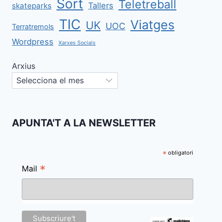
Sort
Teletreball
Tallers
skateparks
TIC
Viatges
UK
UOC
Terratremols
Wordpress
Xarxes Socials
Arxius
APUNTA'T A LA NEWSLETTER
*
obligatori
*
Mail