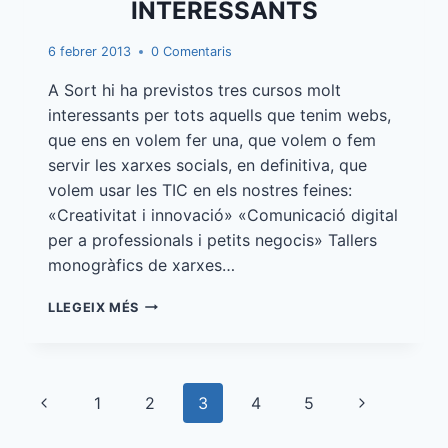
INTERESSANTS
6 febrer 2013
0 Comentaris
A Sort hi ha previstos tres cursos molt
interessants per tots aquells que tenim webs,
que ens en volem fer una, que volem o fem
servir les xarxes socials, en definitiva, que
volem usar les TIC en els nostres feines:
«Creativitat i innovació» «Comunicació digital
per a professionals i petits negocis» Tallers
monogràfics de xarxes…
CURSOS
LLEGEIX MÉS
I
TALLERS
INTERESSANTS
Navegació
Pàgina
Pàgina
1
2
3
4
5
de
anterior
següent