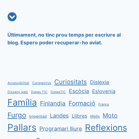
pàgines
Últimament, no tinc prou temps per escriure al
blog. Espero poder recuperar-ho aviat.
Curiositats
Dislexia
Accessibilitat
Coronavirus
Escòcia
Eslovenia
Disseny web
Dones TIC
DonesTIC
Família
Formació
Finlandia
França
Furgo
Moto
Landes
Llibres
knowmad
Melis
Pallars
Reflexions
Programari lliure