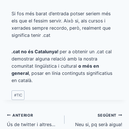
Si fos més barat d’entrada potser seriem més
els que el fessim servir. Això si, als cursos i
xerrades sempre recordo, però, realment que
significa tenir .cat
.cat no és Catalunya!
per a obtenir un .cat cal
demostrar alguna relació amb la nostra
comunitat lingüística i cultural
o més en
general
, posar en línia continguts significatius
en català.
Etiquetes
#
TIC
d'entrada
Navegació
ANTERIOR
SEGÜENT
Ús de twitter i altres…
Neu si, pq serà aigua!