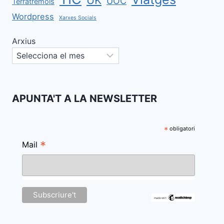
UK
UOC
Terratremols
Wordpress
Xarxes Socials
Arxius
APUNTA'T A LA NEWSLETTER
*
obligatori
*
Mail