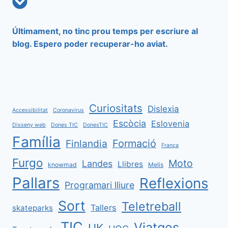
Últimament, no tinc prou temps per escriure al
blog. Espero poder recuperar-ho aviat.
Curiositats
Dislexia
Accessibilitat
Coronavirus
Escòcia
Eslovenia
Disseny web
Dones TIC
DonesTIC
Família
Formació
Finlandia
França
Furgo
Moto
Landes
Llibres
knowmad
Melis
Pallars
Reflexions
Programari lliure
Sort
Teletreball
Tallers
skateparks
TIC
Viatges