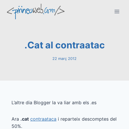
Vés
al
contingut
.Cat al contraatac
22 març 2012
L’altre dia Blogger la va liar amb els .es
Ara
.cat
contraataca
i reparteix descomptes del
50%.