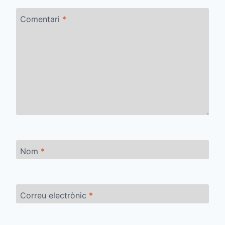
Comentari
*
Nom
*
Correu electrònic
*