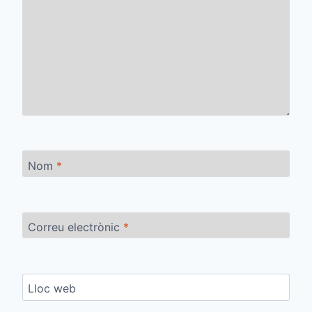
Nom
*
Correu electrònic
*
Lloc web