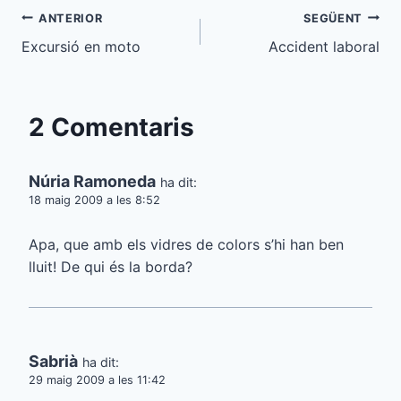
Navegació
ANTERIOR
SEGÜENT
Excursió en moto
Accident laboral
d'entrades
2 Comentaris
Núria Ramoneda
ha dit:
18 maig 2009 a les 8:52
Apa, que amb els vidres de colors s’hi han ben
lluit! De qui és la borda?
Sabrià
ha dit:
29 maig 2009 a les 11:42