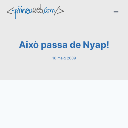
Vés
al
contingut
Això passa de Nyap!
16 maig 2009