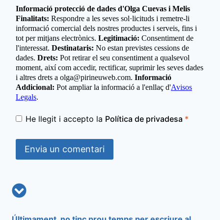
Informació protecció de dades d'Olga Cuevas i Melis
Finalitats:
Respondre a les seves sol·licituds i remetre-li
informació comercial dels nostres productes i serveis, fins i
tot per mitjans electrònics.
Legitimació:
Consentiment de
l'interessat.
Destinataris:
No estan previstes cessions de
dades.
Drets:
Pot retirar el seu consentiment a qualsevol
moment, així com accedir, rectificar, suprimir les seves dades
i altres drets a olga@pirineuweb.com.
Informació
Addicional:
Pot ampliar la informació a l'enllaç d'
Avisos
Legals
.
He llegit i accepto la
Política de privadesa
*
Últimament, no tinc prou temps per escriure al