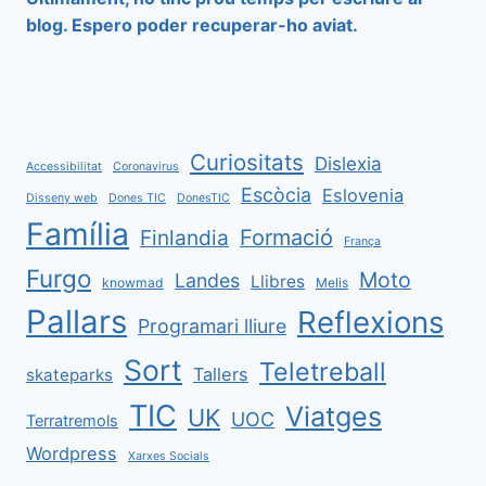
blog. Espero poder recuperar-ho aviat.
Curiositats
Dislexia
Accessibilitat
Coronavirus
Escòcia
Eslovenia
Disseny web
Dones TIC
DonesTIC
Família
Formació
Finlandia
França
Furgo
Moto
Landes
Llibres
knowmad
Melis
Pallars
Reflexions
Programari lliure
Sort
Teletreball
Tallers
skateparks
TIC
Viatges
UK
UOC
Terratremols
Wordpress
Xarxes Socials