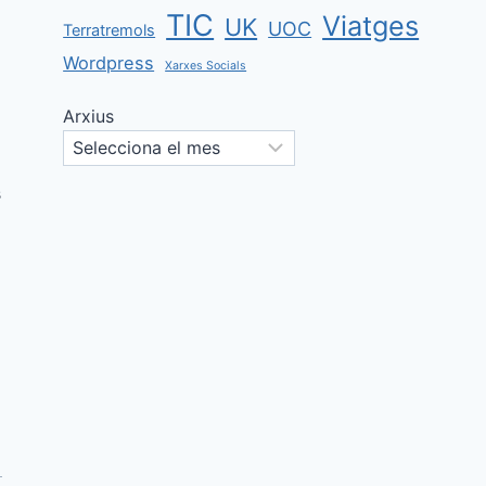
TIC
Viatges
UK
UOC
Terratremols
Wordpress
Xarxes Socials
Arxius
s