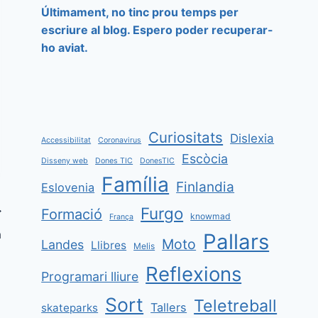
Últimament, no tinc prou temps per
escriure al blog. Espero poder recuperar-
ho aviat.
Curiositats
Dislexia
Accessibilitat
Coronavirus
Escòcia
Disseny web
Dones TIC
DonesTIC
Família
Finlandia
Eslovenia
Furgo
Formació
knowmad
França
a
Pallars
Moto
Landes
Llibres
Melis
Reflexions
Programari lliure
Sort
Teletreball
Tallers
skateparks