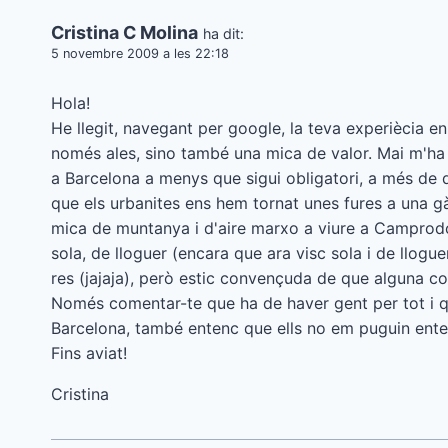
Cristina C Molina
ha dit:
5 novembre 2009 a les 22:18
Hola!
He llegit, navegant per google, la teva experiècia en
només ales, sino també una mica de valor. Mai m'ha ag
a Barcelona a menys que sigui obligatori, a més de q
que els urbanites ens hem tornat unes fures a una g
mica de muntanya i d'aire marxo a viure a Campro
sola, de lloguer (encara que ara visc sola i de llog
res (jajaja), però estic convençuda de que alguna co
Només comentar-te que ha de haver gent per tot i q
Barcelona, també entenc que ells no em puguin ente
Fins aviat!
Cristina