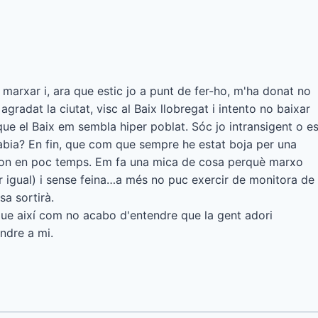
 marxar i, ara que estic jo a punt de fer-ho, m'ha donat no
radat la ciutat, visc al Baix llobregat i intento no baixar
ue el Baix em sembla hiper poblat. Sóc jo intransigent o e
àbia? En fin, que com que sempre he estat boja per una
don en poc temps. Em fa una mica de cosa perquè marxo
uer igual) i sense feina…a més no puc exercir de monitora de
sa sortirà.
ue així com no acabo d'entendre que la gent adori
ndre a mi.