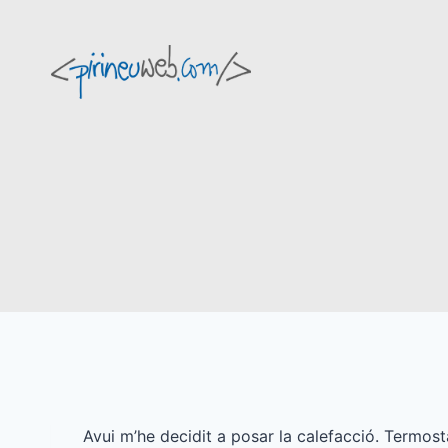
Vés
al
contingut
Avui m’he decidit a posar la calefacció. Termostat