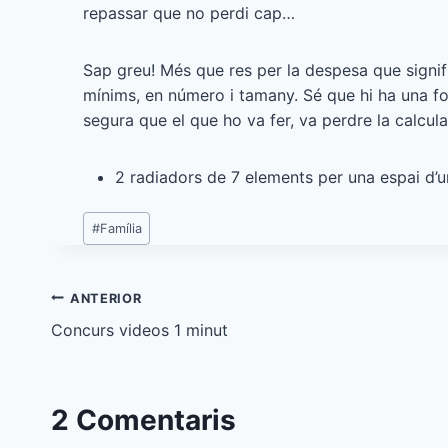
repassar que no perdi cap…
Sap greu! Més que res per la despesa que signifi
mínims, en número i tamany. Sé que hi ha una for
segura que el que ho va fer, va perdre la calcu
2 radiadors de 7 elements per una espai d’u
Etiquetes
#
Família
d'entrada
Navegació
ANTERIOR
Concurs videos 1 minut
d'entrades
2 Comentaris