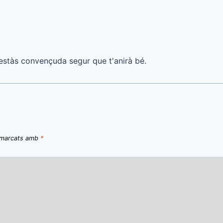
i estàs convençuda segur que t'anirà bé.
n marcats amb
*