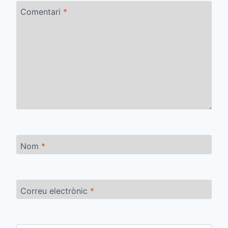
Comentari
*
Nom
*
Correu electrònic
*