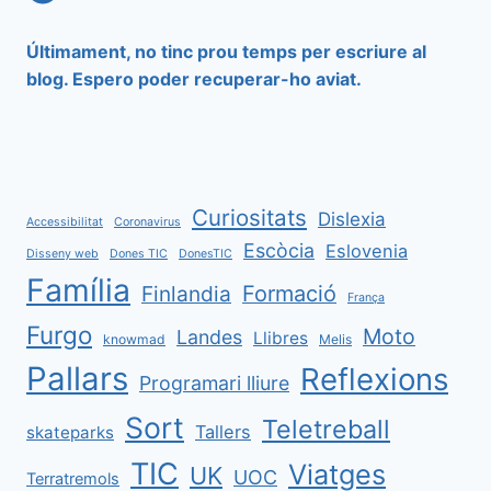
Últimament, no tinc prou temps per escriure al
blog. Espero poder recuperar-ho aviat.
Curiositats
Dislexia
Accessibilitat
Coronavirus
Escòcia
Eslovenia
Disseny web
Dones TIC
DonesTIC
Família
Formació
Finlandia
França
Furgo
Moto
Landes
Llibres
knowmad
Melis
Pallars
Reflexions
Programari lliure
Sort
Teletreball
Tallers
skateparks
TIC
Viatges
UK
UOC
Terratremols