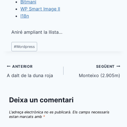
Bitmani
WP Smart Image II
I18n
Aniré ampliant la llista…
Etiquetes
#
Wordpress
d'entrada
Navegació
ANTERIOR
SEGÜENT
A dalt de la duna roja
Monteixo (2.905m)
d'entrades
Deixa un comentari
L'adreça electrònica no es publicarà.
Els camps necessaris
estan marcats amb
*