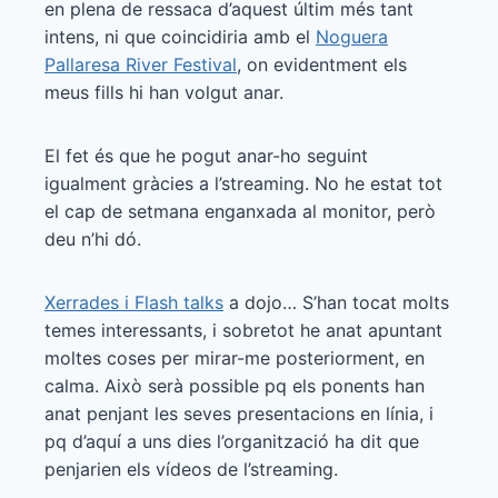
en plena de ressaca d’aquest últim més tant
intens, ni que coincidiria amb el
Noguera
Pallaresa River Festival
, on evidentment els
meus fills hi han volgut anar.
El fet és que he pogut anar-ho seguint
igualment gràcies a l’streaming. No he estat tot
el cap de setmana enganxada al monitor, però
deu n’hi dó.
Xerrades i Flash talks
a dojo… S’han tocat molts
temes interessants, i sobretot he anat apuntant
moltes coses per mirar-me posteriorment, en
calma. Això serà possible pq els ponents han
anat penjant les seves presentacions en línia, i
pq d’aquí a uns dies l’organització ha dit que
penjarien els vídeos de l’streaming.