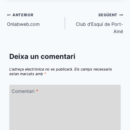
Navegació
ANTERIOR
SEGÜENT
Onlabweb.com
Club d’Esquí de Port-
d'entrades
Ainé
Deixa un comentari
L'adreça electrònica no es publicarà.
Els camps necessaris
estan marcats amb
*
Comentari
*