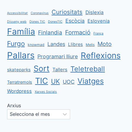
Curiositats
Dislexia
Accessibilitat
Coronavirus
Escòcia
Eslovenia
Disseny web
Dones TIC
DonesTIC
Família
Formació
Finlandia
França
Furgo
Moto
Landes
Llibres
knowmad
Melis
Pallars
Reflexions
Programari lliure
Sort
Teletreball
Tallers
skateparks
TIC
Viatges
UK
UOC
Terratremols
Wordpress
Xarxes Socials
Arxius